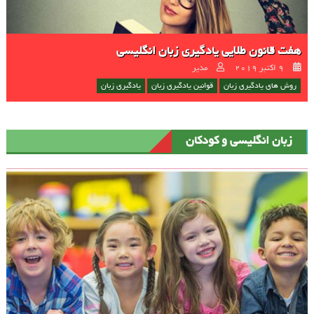
هفت قانون طلایی یادگیری زبان انگلیسی
Author
Posted on
9 اکتبر 2019
مدیر
روش های یادگیری زبان
قوانین یادگیری زبان
یادگیری زبان
زبان انگلیسی و کودکان