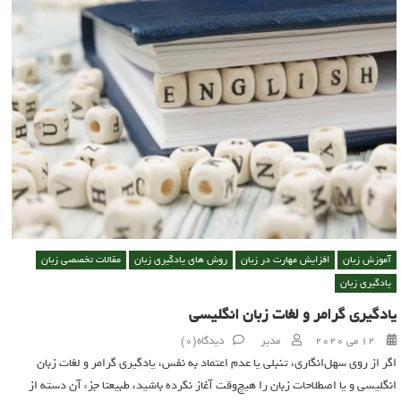
آموزش زبان
افزایش مهارت در زبان
روش های یادگیری زبان
مقالات تخصصی زبان
یادگیری زبان
یادگیری گرامر و لغات زبان انگلیسی
Author
Posted on
12 می 2020
مدیر
دیدگاه(0)
اگر از روی سهل‌انگاری، تنبلی یا عدم اعتماد به نفس، یادگیری گرامر و لغات زبان
انگلیسی و یا اصطلاحات زبان را هیچ‌وقت آغاز نکرده باشید، طبیعتا جزء آن دسته از