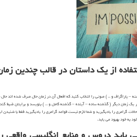
ستفاده از یک داستان در قالب چندین زمان
ه – پاراگراف و .. ) صوتی را انتخاب کنید که افعال آن در زمان حال صرف شده اند حال ب
یک زمان دیگر ( گذشته ساده – آینده – گذشته کامل و .. ) بنویسد و برایتان ضبط کند 
الات گرامری را یادبگیرید و شما لازم نیست قواعد گرامری را یادبگیرید فقط با شنیدن ای
ود به خود بهبود می یابد.
ی باید دروس و منابع انگلیسی واقعی را