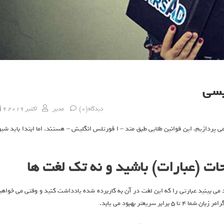
یسی
Posted on
Author
دیدگاه(0)
مدیر
9 اکتبر 2019
ی پردازیم. این قوانین طلایی طبق متد – ا فورتلس انگلیش – هستند. اما ابتدا باید شیو
حات (عبارات) باشید و نه تک لغت ها
 می بینید عبارتی را که این لغت در آن به کاربرده شده یادداشت کنید و وقتی می خواهی
ریعتر بهبود می یابد.