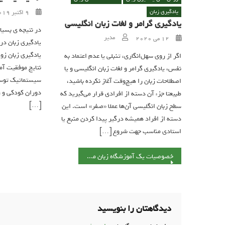
Posted on
یادگیری زبان
9 اکتبر 2019
یادگیری گرامر و لغات زبان انگلیسی
در نتیجه ی بسیا
Author
Posted on
مدیر
12 می 2020
یادگیری زبان در 
یادگیری زبان زود
اگر از روی سهل‌انگاری، تنبلی یا عدم اعتماد به
نتایج موفقیت آم
نفس، یادگیری گرامر و لغات زبان انگلیسی و یا
سیستماتیک توسط 
اصطلاحات زبان را هیچ‌وقت آغاز نکرده باشید،
دوران کودکی و ر
طبیعتا جزء آن دسته از افرادی قرار می‌گیرید که
[…]
سطح زبان انگلیسی آن‌ها عملا «صفر»‌ است. این
دسته از افراد همیشه درگیر پیدا کردن منبع یا
استادی مناسب جهت شروع […]
راهبری نوشته
خصوصیات یک آموزشگاه زبان معتبر
دیدگاهتان را بنویسید