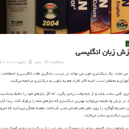
ن
وزش زبان انگلیسی
Posted on
Author
دیدگاه(0)
مدیر
12 ژانویه 2020
 می باشد. یک دیکشنری خوب می تواند در درست یادگیری لغات انگلیسی و اصطلاحات ب
زان و محققان است. البته اکثر افراد هم به تناوب به دیکشنری مراجعه می‌کنند.
نری، کمی سخت باشد و از شما وقت زیادی بگیرد. اما اگر نیازهای خود را دقیقا بشناسید 
بدانید که به ترجمه یا درک معنی چه متن و واژگانی نیاز دارید، باور کنید در عرض ۵ دقیقه می‌توانید بهترین دیکشنری که نیازهای شما را برطرف کند، پیدا کن
شن «مترجم گوگل» را روی تلفن همراهشان نصب کرده‌اند. مطمئنا همگی می‌دانید که امروز
 بهترین دیکشنری سخت می‌کنند.
ط می‌خواهید چند کلمه‌ی ساده‌ را ترجمه کنید، بهتر است از دیکشنری ساده، کوچک و جیب