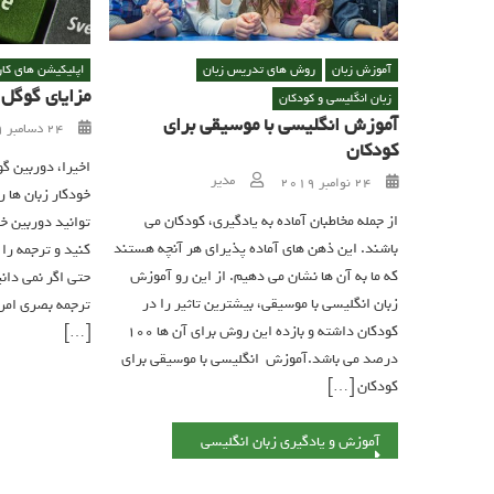
آموزش زبان
روش های تدریس زبان
اپلیکیشن های کار
مزایای گوگل
زبان انگلیسی و کودکان
آموزش انگلیسی با موسیقی برای
Posted on
24 دسامبر 2019
کودکان
اخیرا، دوربین گ
Author
Posted on
مدیر
24 نوامبر 2019
خودکار زبان ها ر
از جمله مخاطبان آماده به یادگیری، کودکان می
توانید دوربین خو
باشند. این ذهن های آماده پذیرای هر آنچه هستند
کنید و ترجمه را 
که ما به آن ها نشان می دهیم. از این رو آموزش
حتی اگر نمی دانی
زبان انگلیسی با موسیقی، بیشترین تاثیر را در
ترجمه بصری امرو
کودکان داشته و بازده این روش برای آن ها ۱۰۰
[…]
درصد می باشد.آموزش انگلیسی با موسیقی برای
کودکان […]
راهبری نوشته
آموزش و یادگیری زبان انگلیسی