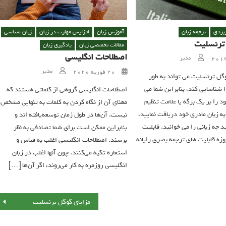
بردی
ترجمه زبان
آموزش زبان
افزایش مهارت در زبان
زبان شناسی
 ترنسلیت
مقالات تخصصی زبان
یادگیری زبان
Author
اصطلاحات انگلیسی
مدیر
Author
Posted on
مدیر
20 فوریه 2020
وگل ترنسلیت می تواند به طور
ا شناسایی کند، بنابراین شما می
اصطلاحات انگلیسی گروهی از کلماتی هستند که
د را بر یک برگه یا علامت تنظیم
معنای آن از نگاه کردن به کلمات به تنهایی مشخص
به زبان مادری خود دریافت نمایید،
نیست. آن‌ها در طول زمان توسعه‌یافته اند و
د چه زبانی را می خوانید. قابلیت
بنابراین ممکن است برای شما تصادفی به نظر
زه قابلیت های ترجمه بصری رایانه
برسند. اصطلاحات انگلیسی اغلب به قیاس و
استعاره تکیه می‌کنند. چون آنها اغلب در زبان
انگلیسی روزمره به کار می‌روند، اگر آن‌ها […]
مزایای گوگل ترنسلیت