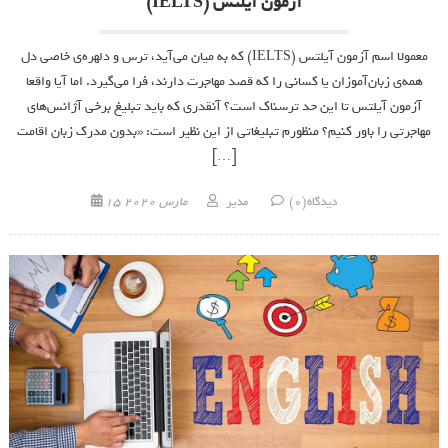
آزمون آیلتس (IELTS)
معمولا اسم آزمون آیلتس (IELTS) که به میان می‌آید، ترس و دلهره‌ی خاصی دل
همه‌ی زبان‌آموزان یا کسانی را که قصد مهاجرت دارند، فرا می‌گیرد. اما آیا واقعا
آزمون آیلتس تا این حد ترسناک است؟ آنقدری که باید تبلیغ برخی آژانس‌های
مهاجرتی را باور کنیم؟ منظورم تبلیغاتی از این نظیر است: «بدون مدرک زبان اقامت
[…]
Posted on
Author
دیدگاه(0)
مدیر
15 مارس 2020